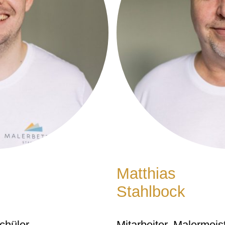
Matthias
Stahlbock
chüler
Mitarbeiter, Malermeis